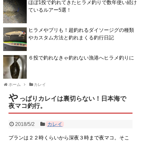
ほぼ1投で釣れてきたヒラメ釣りで数年使い続け
ているルアー5選！
ヒラメやブリも！超釣れるダイソージグの種類
やカスタム方法と釣れまくる釣行日記
６投で釣れなきゃ釣れない漁港へヒラメ釣りに
ホーム
カレイ
や
っぱりカレイは裏切らない！日本海で
夜マコ釣行。
2018/5/2
カレイ
プランは２２時くらいから深夜３時まで夜マコ。そこ