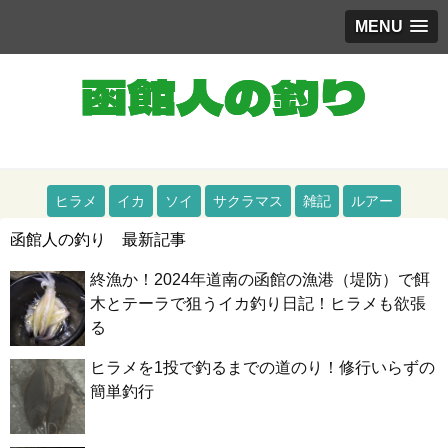
MENU
道南（函館）をメインとした釣りブログ
ヒラメ
イカ
ソイ
サクラマス
雑記
ルアー
函館人の釣り 最新記事
終漁か！2024年道南の函館の漁港（堤防）で餌
木とテーラで狙うイカ釣り日記！ヒラメも欲張
る
ヒラメを1投で釣るまでの道のり！修行いらずの
簡単釣行