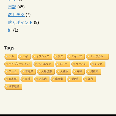
日記
(45)
釣りテク
(7)
釣りポイント
(9)
鮭
(1)
Tags
ウキ
エギ
オフショア
ジグ
スイーツ
スープカレー
バイブレーション
ベイエリア
ミノー
ラーメン
レシピ
ワーム
下海岸
入船漁港
大森浜
寿司
尾札部
日本海
日浦
木古内
森漁港
湯の川
知内
西部地区