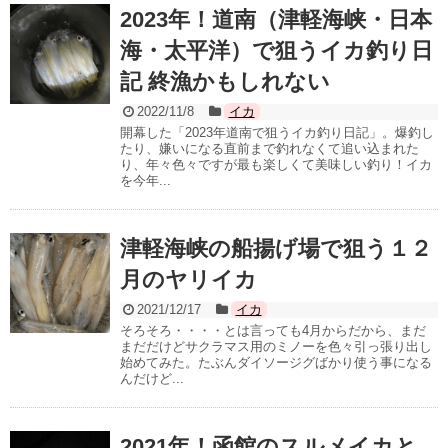
2023年！道南（津軽海峡・日本
海・太平洋）で狙うイカ釣り日
記 終漁かもしれない
2022/11/8
イカ
開幕した「2023年道南で狙うイカ釣り日記」。爆釣し
たり、嫌いになる直前まで釣れなくて追い込まれた
り、年々色々ですが最も楽しくて美味しい釣り！イカ
を今年...
津軽海峡の船揚げ場で狙う１２
月のヤリイカ
2021/12/17
イカ
そろそろ・・・・とは言っても4月からだから、まだ
まだだけどサクラマス用のミノーを色々引っ張り出し
始めてみた。たぶんダイソージグばかり使う事になる
んだけど...
2021年！函館のスルメイカと