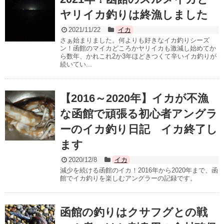
ヤリイカ釣りは終漁しました
2021/11/22
イカ
さぁ始まりました。何よりも好きなイカ釣りシーズ
ン！函館のマイカどころかヤリイカも激減し始めてか
ら数年、かれこれ2か3年ほどきつくて辛いイカ釣りが
続いてい...
【2016～2020年】イカが不漁
な函館で頑張る初心者アングラ
ーのイカ釣り日記 イカ終了し
ます
2020/12/8
イカ
減少を続ける函館のイカ！2016年から2020年まで、函
館でイカ釣りを楽しむアングラーの記録です。
函館の釣りはクサフグとの戦