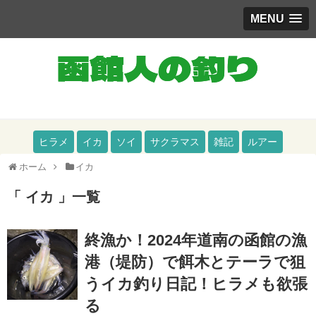
MENU
道南（函館）をメインとした釣りブログ
ヒラメ
イカ
ソイ
サクラマス
雑記
ルアー
ホーム
イカ
「 イカ 」一覧
終漁か！2024年道南の函館の漁
港（堤防）で餌木とテーラで狙
うイカ釣り日記！ヒラメも欲張
る