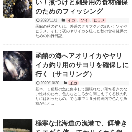
い！煮つけと刺身用の食材確保
のためのフィッシング
2020/11/1
イカ
,
ソイ
,
ヒラメ
函館の秋の釣りは、外道のクサフグとの戦い！ソイや
ヒラメ、そして夜のヤリイカを狙った秋の食材確保の
ための釣行日記。
函館の海へアオリイカやヤリ
イカ釣り用のサヨリを確保しに
行く（サヨリング）
2020/10/20
イカ
基本、１種類の魚に集中して頑張れない落ち着きのな
い性格のため、色んなところから聞こえてくる秋の釣
りには困ったもの。でも車で１５分範囲内で色んな魚
種が狙え...
極寒な北海道の漁港で、餌巻き