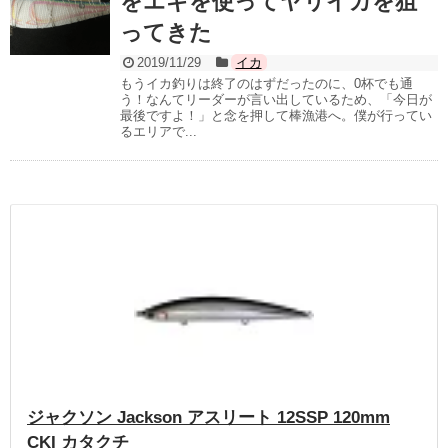
をエギを使ってヤリイカを狙
ってきた
2019/11/29
イカ
もうイカ釣りは終了のはずだったのに、0杯でも通
う！なんてリーダーが言い出しているため、「今日が
最後ですよ！」と念を押して棒漁港へ。僕が行ってい
るエリアで...
ジャクソン Jackson アスリート 12SSP 120mm
CKI カタクチ