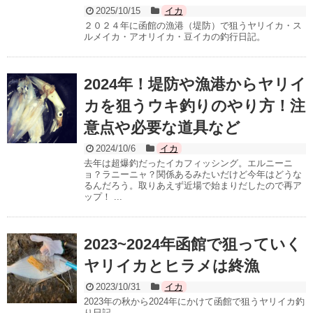
2025/10/15
イカ
２０２４年に函館の漁港（堤防）で狙うヤリイカ・ス
ルメイカ・アオリイカ・豆イカの釣行日記。
2024年！堤防や漁港からヤリイ
カを狙うウキ釣りのやり方！注
意点や必要な道具など
2024/10/6
イカ
去年は超爆釣だったイカフィッシング。エルニーニ
ョ？ラニーニャ？関係あるみたいだけど今年はどうな
るんだろう。取りあえず近場で始まりだしたので再ア
ップ！ ...
2023~2024年函館で狙っていく
ヤリイカとヒラメは終漁
2023/10/31
イカ
2023年の秋から2024年にかけて函館で狙うヤリイカ釣
り日記。