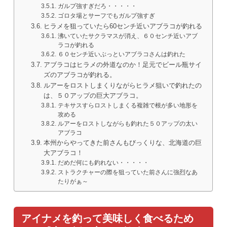
ガルプ強すぎだろ・・・・・
ゴロタ場とサーフでもガルプ強すぎ
ヒラメを狙っていたら60センチ近いアブラコが釣れる
沸いていたサクラマスが消え、６０センチ近いアブ
ラコが釣れる
６０センチ近いぶっといアブラコさんは釣れた
アブラコはヒラメの外道なのか！足元でビール瓶サイ
ズのアブラコが釣れる。
ルアーをロストしまくりながらヒラメ狙いで釣れたの
は、５０アップの巨大アブラコ。
テキサスすらロストしまくる複雑で根が多い地形を
攻める
ルアーをロストしながらも釣れた５０アップの太い
アブラコ
本州からやってきた前さんもびっくりな、北海道の巨
大アブラコ！
だめだ何にも釣れない・・・・・
ストラクチャーの際を狙っていた前さんに強烈なあ
たりがぁ～
アイナメを釣って美味しく食べるため