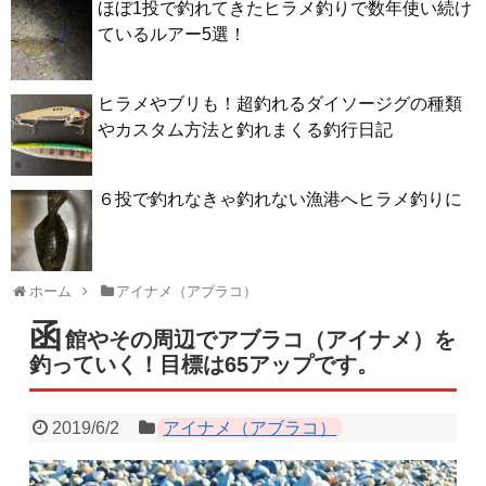
ほぼ1投で釣れてきたヒラメ釣りで数年使い続け
ているルアー5選！
ヒラメやブリも！超釣れるダイソージグの種類
やカスタム方法と釣れまくる釣行日記
６投で釣れなきゃ釣れない漁港へヒラメ釣りに
ホーム
アイナメ（アブラコ）
函
館やその周辺でアブラコ（アイナメ）を
釣っていく！目標は65アップです。
2019/6/2
アイナメ（アブラコ）