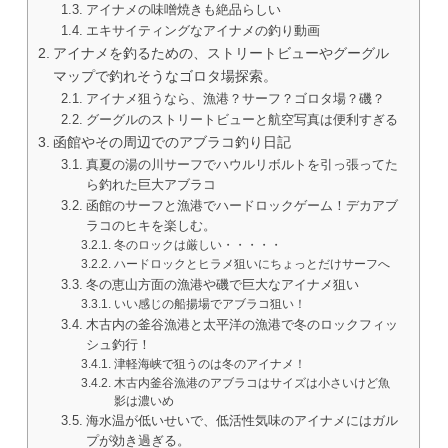
アイナメの味噌焼きも絶品らしい
エキサイティングなアイナメの釣り動画
アイナメを釣るための、ストリートビューやグーグル
マップで釣れそうなゴロタ場探索。
アイナメ狙うなら、漁港？サーフ？ゴロタ場？磯？
グーグルのストリートビューと航空写真は便利すぎる
函館やその周辺でのアブラコ釣り日記
真夏の湯の川サーフでハウルリボルトを引っ張ってた
ら釣れた巨大アブラコ
函館のサーフと漁港でハードロックゲーム！デカアブ
ラコのヒキを楽しむ。
冬のロックは厳しい・・・・・
ハードロックとヒラメ狙いにちょっとだけサーフへ
冬の恵山方面の漁港や磯で巨大なアイナメ狙い
いい感じの船揚場でアブラコ狙い！
木古内の釜谷漁港と太平洋の漁港で冬のロックフィッ
シュ釣行！
津軽海峡で狙うのは冬のアイナメ！
木古内釜谷漁港のアブラコはサイズは小さいけど魚
影は濃いめ
海水温が低いせいで、低活性気味のアイナメにはガル
プが効き過ぎる。