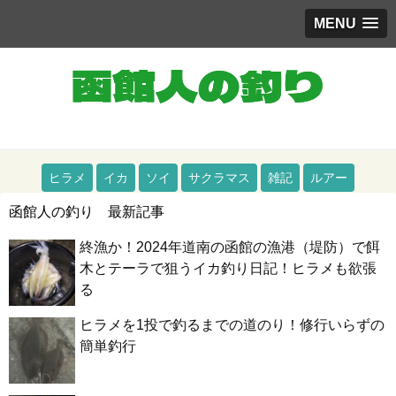
MENU
道南（函館）をメインとした釣りブログ
ヒラメ
イカ
ソイ
サクラマス
雑記
ルアー
函館人の釣り 最新記事
終漁か！2024年道南の函館の漁港（堤防）で餌
木とテーラで狙うイカ釣り日記！ヒラメも欲張
る
ヒラメを1投で釣るまでの道のり！修行いらずの
簡単釣行