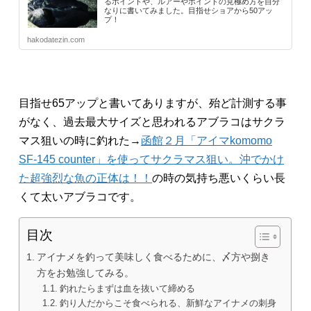
るポイントや、ルアーやポイントの見極め方を自分
なりに書いてみました。目指せショアから50アッ
プ！
hakodatezin.com
目指せ65アップと書いてありますが、殆ど計測する事
がなく、過去最大サイズと思われるアブラコはサクラ
マス狙いの時に釣れた→
函館２月「アイマkomomo
SF-145 counter」を使ってサクラマス狙い。沖でかけ
た超強烈な魚の正体は！！
の時の気持ち悪いくらい長
くて太いアブラコです。
目次
アイナメを釣って美味しく食べるために、〆方や捌き
方をお勉強してみる。
釣れたらまずは血を抜いて締める
釣り人だからこそ食べられる、新鮮なアイナメの刺身