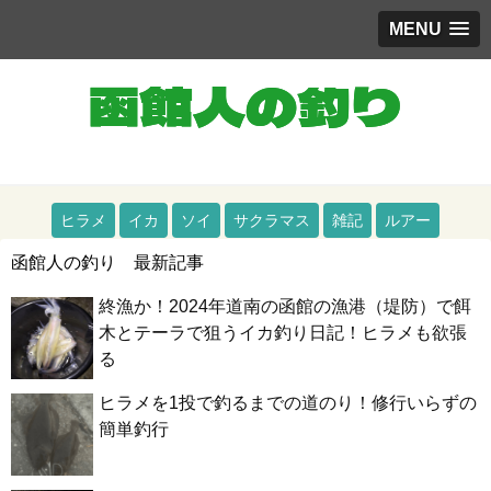
MENU
道南（函館）をメインとした釣りブログ
ヒラメ
イカ
ソイ
サクラマス
雑記
ルアー
函館人の釣り 最新記事
終漁か！2024年道南の函館の漁港（堤防）で餌
木とテーラで狙うイカ釣り日記！ヒラメも欲張
る
ヒラメを1投で釣るまでの道のり！修行いらずの
簡単釣行