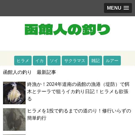
MENU
道南（函館）をメインとした釣りブログ
ヒラメ
イカ
ソイ
サクラマス
雑記
ルアー
函館人の釣り 最新記事
終漁か！2024年道南の函館の漁港（堤防）で餌
木とテーラで狙うイカ釣り日記！ヒラメも欲張
る
ヒラメを1投で釣るまでの道のり！修行いらずの
簡単釣行