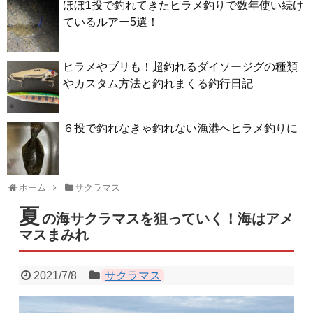
ほぼ1投で釣れてきたヒラメ釣りで数年使い続け
ているルアー5選！
ヒラメやブリも！超釣れるダイソージグの種類
やカスタム方法と釣れまくる釣行日記
６投で釣れなきゃ釣れない漁港へヒラメ釣りに
ホーム
サクラマス
夏
の海サクラマスを狙っていく！海はアメ
マスまみれ
2021/7/8
サクラマス