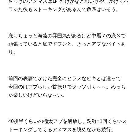
さっきのアメマスは1匹だけかなと思いきや、かけてバ
ラシた後もストーキングがあるんで数匹はいそう。
底もちょっと海藻の雰囲気があるけど中層７の底３で
頑張っていると底でドフンと、きっとアブなバイトあ
り。
前回の表層でかけた完全にヒラメなヒキとは違って、
今回のはアブらしい首振りでクッソ引く～～。めっち
ゃ楽しいけどいらな～い。
40後半くらいの極太アブを解放し、5投に1回くらいス
トーキングしてくるアメマスを眺めながら続行。