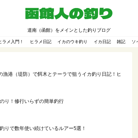
道南（函館）をメインとした釣りブログ
ヒラメ入門！
ヒラメ日記
イカのウキ釣り
イカ日記
雑記
ソ
館の漁港（堤防）で餌木とテーラで狙うイカ釣り日記！ヒ
道のり！修行いらずの簡単釣行
メ釣りで数年使い続けているルアー5選！