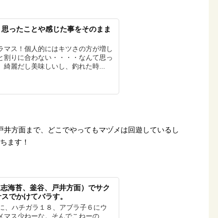
！思ったことや感じた事をそのまま
ラマス！個人的にはキツさの方が増し
と割りに合わない・・・・なんて思っ
綺麗だし美味しいし、釣れた時...
戸井方面まで、どこでやってもマヅメは回遊しているし
待ちます！
岸（志海苔、釜谷、戸井方面）でサク
サスでかけてバラす。
本に、ハチガラ１８、アブラ子６にウ
メマス少ねーな。そんでこねーの