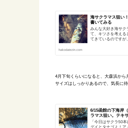
海サクラマス狙い
書いてみる
みんな大好き海サク
て、キツさを考える
てきているのですが、
hakodatezin.com
4月下旬くらいになると、大森浜から
サイズはしっかりあるので、気長に
6/15函館の下海
ラマス狙い。テキ
「今日はサクラ50
グイとタナゴよ！ア