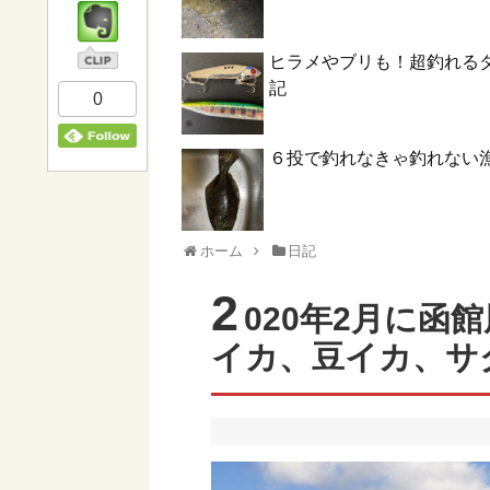
ヒラメやブリも！超釣れる
記
0
６投で釣れなきゃ釣れない
ホーム
日記
2
020年2月に函
イカ、豆イカ、サ