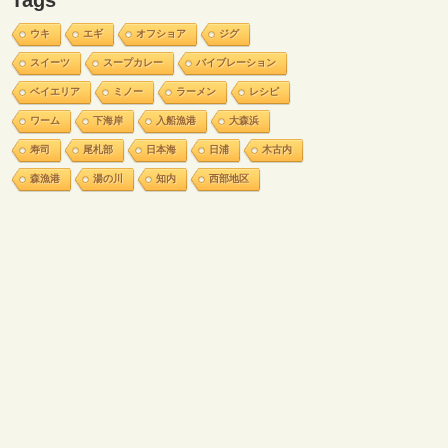
Tags
ウキ
エギ
オフショア
ジグ
スイーツ
スープカレー
バイブレーション
ベイエリア
ミノー
ラーメン
レシピ
ワーム
下海岸
入船漁港
大森浜
寿司
尾札部
日本海
日浦
木古内
森漁港
湯の川
知内
西部地区