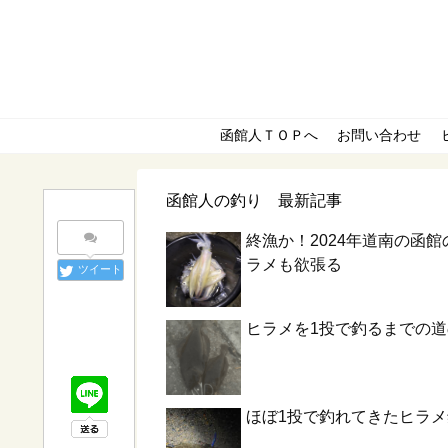
函館人ＴＯＰへ
お問い合わせ
函館人の釣り 最新記事
終漁か！2024年道南の函
ラメも欲張る
ツイート
ヒラメを1投で釣るまでの
ほぼ1投で釣れてきたヒラ