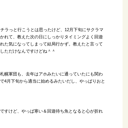
。
もチラっと行こうとは思ったけど、12月下旬にサクラマ
聞かれて、教えた次の日にしっかりタイミングよく回遊
釣れた気になってしまって結局行かず。教えたと言って
信しただけなんですけどね＾＾
た札幌軍団も、去年はアホみたいに通っていたにも関わ
で4月下旬から適当に始めるみたいだし、やっぱりおと
んですけど、やっぱ寒い＆回遊待ち魚となると心が折れ