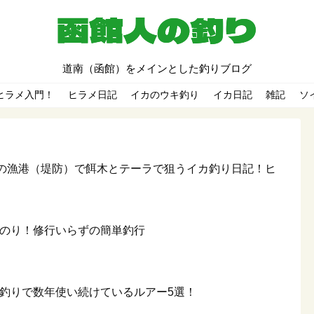
道南（函館）をメインとした釣りブログ
ヒラメ入門！
ヒラメ日記
イカのウキ釣り
イカ日記
雑記
ソ
館の漁港（堤防）で餌木とテーラで狙うイカ釣り日記！ヒ
道のり！修行いらずの簡単釣行
メ釣りで数年使い続けているルアー5選！