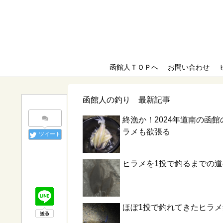
函館人ＴＯＰへ
お問い合わせ
函館人の釣り 最新記事
終漁か！2024年道南の函
ラメも欲張る
ツイート
ヒラメを1投で釣るまでの
ほぼ1投で釣れてきたヒラ