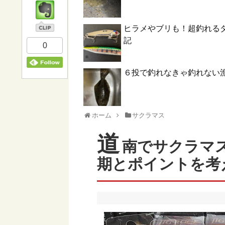
ヒラメやブリも！超釣れる
記
0
６投で釣れなきゃ釣れない
ホーム
サクラマス
道
南でサクラマ
期とポイントを考