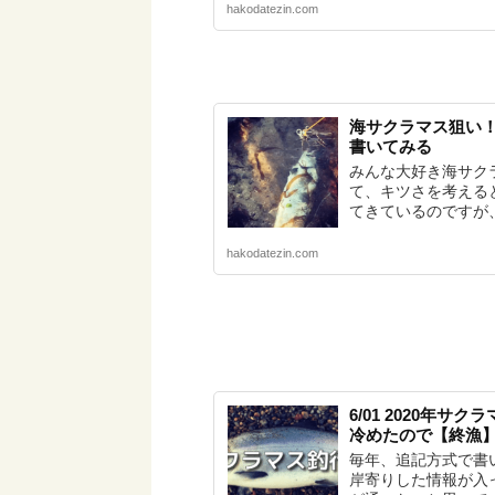
hakodatezin.com
海サクラマス狙い
書いてみる
みんな大好き海サク
て、キツさを考える
てきているのですが、
hakodatezin.com
6/01 2020年
冷めたので【終漁
毎年、追記方式で書
岸寄りした情報が入