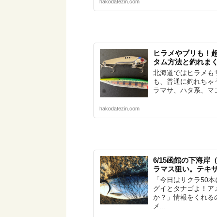
hakodatezin.com
ヒラメやブリも！
タム方法と釣れま
北海道ではヒラメも
も、普通に釣れちゃ
ラマサ、ハタ系、マゴ
hakodatezin.com
6/15函館の下海
ラマス狙い。テキ
「今日はサクラ50
グイとタナゴよ！ア
か？」情報をくれる
メ...