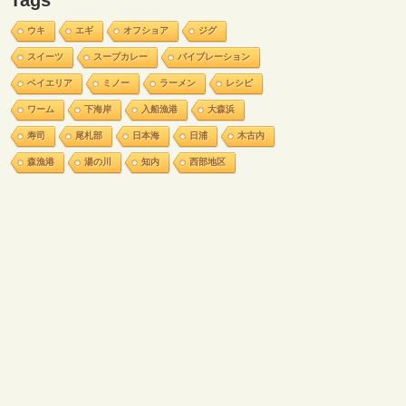
Tags
ウキ
エギ
オフショア
ジグ
スイーツ
スープカレー
バイブレーション
ベイエリア
ミノー
ラーメン
レシピ
ワーム
下海岸
入船漁港
大森浜
寿司
尾札部
日本海
日浦
木古内
森漁港
湯の川
知内
西部地区