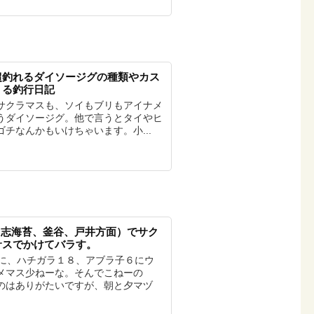
超釣れるダイソージグの種類やカス
くる釣行日記
サクラマスも、ソイもブリもアイナメ
うダイソージグ。他で言うとタイやヒ
チなんかもいけちゃいます。小...
岸（志海苔、釜谷、戸井方面）でサク
サスでかけてバラす。
本に、ハチガラ１８、アブラ子６にウ
メマス少ねーな。そんでこねーの
のはありがたいですが、朝と夕マヅ