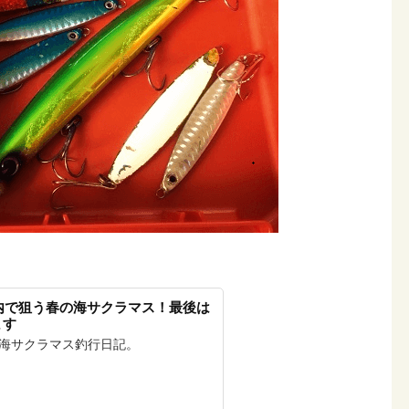
市内で狙う春の海サクラマス！最後は
ます
う海サクラマス釣行日記。