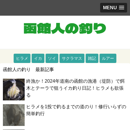
MENU
道南（函館）をメインとした釣りブログ
ヒラメ
イカ
ソイ
サクラマス
雑記
ルアー
函館人の釣り 最新記事
終漁か！2024年道南の函館の漁港（堤防）で餌
木とテーラで狙うイカ釣り日記！ヒラメも欲張
る
ヒラメを1投で釣るまでの道のり！修行いらずの
簡単釣行