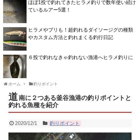
ほぼ1投で釣れてきたヒラメ釣りで数年使い続け
ているルアー5選！
ヒラメやブリも！超釣れるダイソージグの種類
やカスタム方法と釣れまくる釣行日記
６投で釣れなきゃ釣れない漁港へヒラメ釣りに
ホーム
釣りポイント
道
南に２つある釜谷漁港の釣りポイントと
釣れる魚種を紹介
2020/12/1
釣りポイント