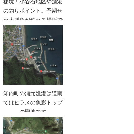
秘境！小谷石地区や漁港
の釣りポイント。予期せ
ぬ大型魚が釣れる場所で
す
知内町の涌元漁港は道南
ではヒラメの魚影トップ
の聖地です