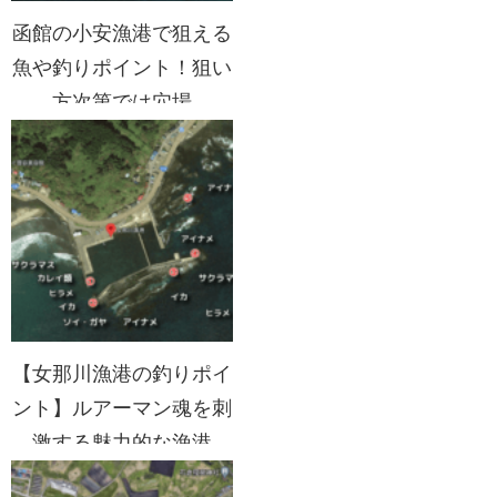
函館の小安漁港で狙える
魚や釣りポイント！狙い
方次第では穴場
【女那川漁港の釣りポイ
ント】ルアーマン魂を刺
激する魅力的な漁港